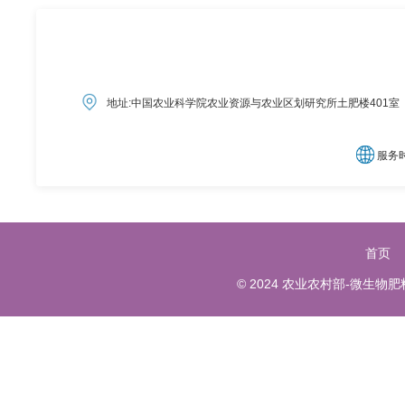
目前，已登记的微生物肥料产品续展登记时需要提交年度检测报
告，建议生产企业将产品送至我 中心进行质量检测，其必要性
重要性主要体现在权威性背书、检测专业性、结果...
地址:中国农业科学院农业资源与农业区划研究所土肥楼401室
服务时间
首页
© 2024 农业农村部-微生